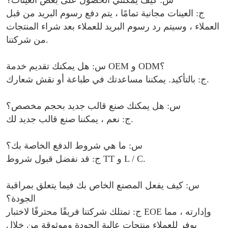
س: كيف يمكنني الحصول على بعض العينات؟
ج: العينات مجانية تمامًا ، يتم دفع رسوم البريد من قبل
العملاء ، وسيتم رد رسوم البريد للعملاء بعد شراء المنتجات
من شركتنا.
س: هل يمكنك تقديم خدمة OEM و ODM؟
ج: بالتأكيد. يمكننا مساعدتك في طباعة أو نقش شعارك.
س: هل يمكنك صنع قالب جديد بحجم مخصص؟
ج: نعم ، يمكننا صنع قالب جديد لك.
س: ما هي شروط الدفع الخاصة بك؟
ج: قد نفضل قبول شروط TT و L / C.
س: كيف يفعل المصنع الخاص بك فيما يتعلق بمراقبة
الجودة؟
ج: تمتلك شركتنا فريقًا محترفًا لاختبار EOE وإدارته ، مما
يوفر للعملاء منتجات عالية الجودة وموثوقة من خلال