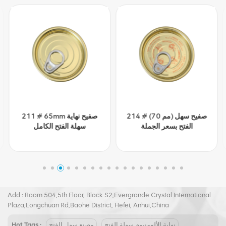
214 # (70 مم) صفيح سهل
211 # 65mm صفيح نهاية
الفتح بسعر الجملة
سهلة الفتح الكامل
Tel :
+8617855139217
Email :
joy@biopin.vip
Add : Room 504,5th Floor, Block S2,Evergrande Crystal International
Plaza,Longchuan Rd,Baohe District, Hefei, Anhui,China
نهاية الألومنيوم سهلة الفتح
مصنع سهل الفتح
Hot Tags :