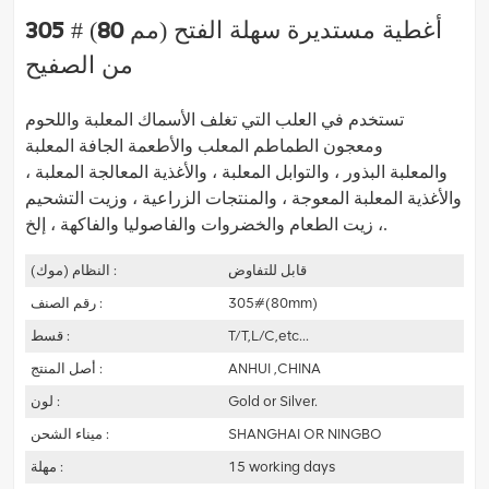
305 # (80 مم) أغطية مستديرة سهلة الفتح
من الصفيح
تستخدم في العلب التي تغلف الأسماك المعلبة واللحوم
ومعجون الطماطم المعلب والأطعمة الجافة المعلبة
والمعلبة
البذور ، والتوابل المعلبة ، والأغذية المعالجة المعلبة ،
والأغذية المعلبة المعوجة ، والمنتجات الزراعية ، وزيت التشحيم
زيت الطعام والخضروات والفاصوليا والفاكهة ، إلخ.
،
قابل للتفاوض
النظام (موك) :
305#(80mm)
رقم الصنف :
T/T,L/C,etc...
قسط :
ANHUI ,CHINA
أصل المنتج :
Gold or Silver.
لون :
SHANGHAI OR NINGBO
ميناء الشحن :
15 working days
مهلة :