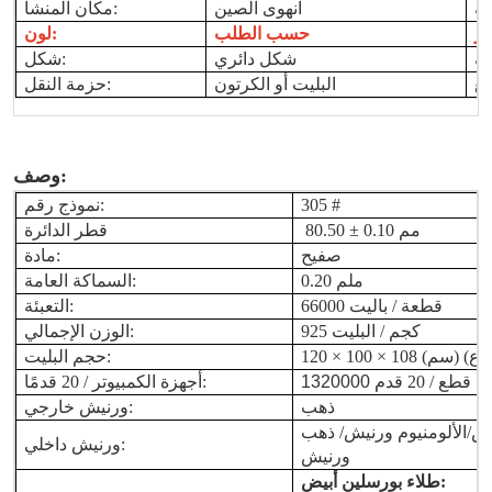
انهوى الصين
مكان المنشأ:
حسب الطلب
لون:
شكل دائري
شكل:
البليت أو الكرتون
حزمة النقل:
وصف:
305 #
نموذج رقم:
80.50 ± 0.10 مم
قطر الدائرة
صفيح
مادة:
0.20 ملم
السماكة العامة:
66000 قطعة / باليت
التعبئة:
925 كجم / البليت
الوزن الإجمالي:
حجم البليت:
قطع / 20 قدم
1320000
أجهزة الكمبيوتر / 20 قدمًا:
ذهب
ورنيش خارجي:
يض
/الألومنيوم
ورنيش
ورنيش داخلي:
ورنيش
:
طلاء بورسلين أبيض