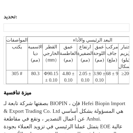
تحديد:
البعد الرئيسي والأداء
المواصفات
اختبار
مركب
عمق
ارتفاع
عمق
القطر
الاسمية
يكتب
الإبزيم
جاف
اللوحة
الضفيرة
الغاطسة
الخارجي
ديا
(كيلو
(ملغ)
(مم)
(مم)
(مم)
）
mm
（
(مم)
)
305 #
80.3
Φ90.15
4.80 ±
2.05 ±
3.90 ±
68 ± 9
≥200
± 0.10
0.10
0.10
0.10
ميزة تنافسية
بصفتها شركة تابعة لـ BlOPIN ، فإن Hefei Biopin lmport
& Export Trading Co. Ltd هي المسؤولة بشكل أساسي
عن أعمال التصدير ، وتقع في مقاطعة Anhui.
يتمثل عملنا الرئيسي في تزويد العملاء بجودة EOE عالية