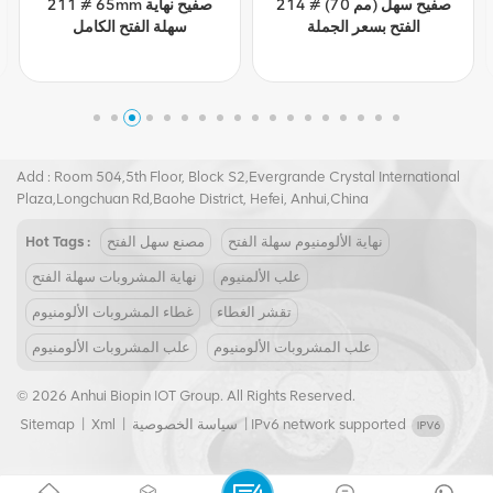
214 # (70 مم) صفيح سهل
211 # 65mm صفيح نهاية
الفتح بسعر الجملة
سهلة الفتح الكامل
Tel :
+8617855139217
Email :
joy@biopin.vip
Add : Room 504,5th Floor, Block S2,Evergrande Crystal International
Plaza,Longchuan Rd,Baohe District, Hefei, Anhui,China
نهاية الألومنيوم سهلة الفتح
مصنع سهل الفتح
Hot Tags :
علب الألمنيوم
نهاية المشروبات سهلة الفتح
تقشر الغطاء
غطاء المشروبات الألومنيوم
علب المشروبات الألومنيوم
علب المشروبات الألومنيوم
© 2026 Anhui Biopin IOT Group. All Rights Reserved.
IPv6 network supported
|
سياسة الخصوصية
|
Xml
|
Sitemap