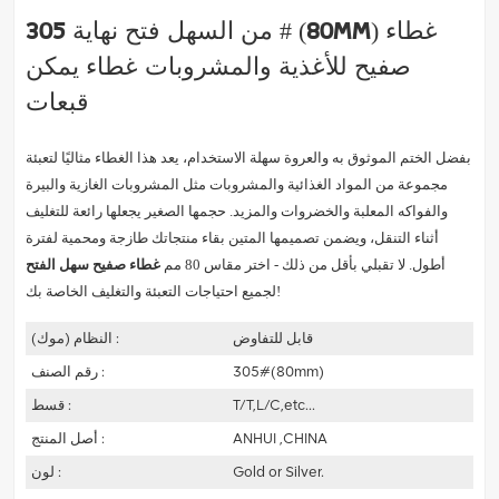
من السهل فتح نهاية 305 # (80mm) غطاء
صفيح للأغذية والمشروبات غطاء يمكن
قبعات
بفضل الختم الموثوق به والعروة سهلة الاستخدام، يعد هذا الغطاء مثاليًا لتعبئة
مجموعة من المواد الغذائية والمشروبات مثل المشروبات الغازية والبيرة
والفواكه المعلبة والخضروات والمزيد. حجمها الصغير يجعلها رائعة للتغليف
أثناء التنقل، ويضمن تصميمها المتين بقاء منتجاتك طازجة ومحمية لفترة
أطول. لا تقبلي بأقل من ذلك - اختر مقاس 80 مم
غطاء صفيح سهل الفتح
لجميع احتياجات التعبئة والتغليف الخاصة بك!
قابل للتفاوض
النظام (موك) :
305#(80mm)
رقم الصنف :
T/T,L/C,etc...
قسط :
ANHUI ,CHINA
أصل المنتج :
Gold or Silver.
لون :