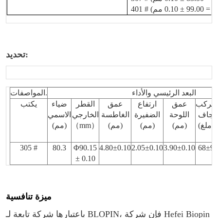
تحديد:
البعد الرئيسي والأداء
المواصفات.
مركب
عمق
ارتفاع
عمق
القطر
ضياء
يكتب
جاف
اللوحة
الضفيرة
الغاطسة
الخارجي
الاسمي
(ملغ)
(مم)
(مم)
(مم)
）
mm
（
(مم)
305 #
80.3
Φ90.15
4.80±0.10
2.05±0.10
3.90±0.10
68±9
± 0.10
ميزة تنافسية
باعتبارها شركة تابعة لـ BLOPIN، فإن شركة Hefei Biopin