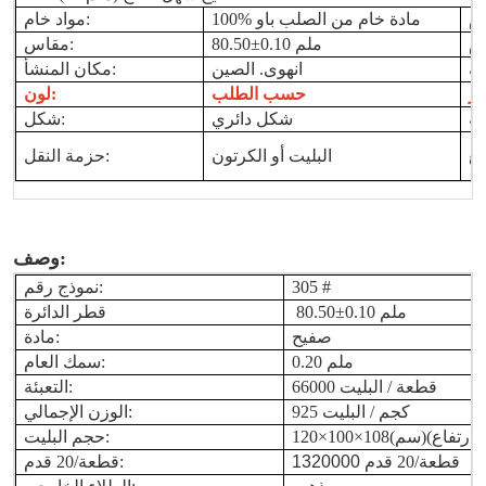
100% مادة خام من الصلب باو
مواد خام:
80.50±0.10 ملم
مقاس:
انهوى. الصين
مكان المنشأ:
حسب الطلب
لون:
شكل دائري
شكل:
البليت أو الكرتون
حزمة النقل:
وصف:
305 #
نموذج رقم:
80.50±0.10 ملم
قطر الدائرة
صفيح
مادة:
0.20 ملم
سمك العام:
66000 قطعة / البليت
التعبئة:
925 كجم / البليت
الوزن الإجمالي:
حجم البليت:
قطعة/20 قدم
1320000
قطعة/20 قدم: