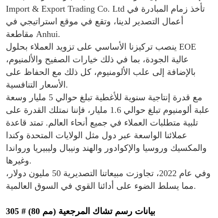
Import & Export Trading Co. Ltd تأخذ زمام المبادرة في
أعمال التصدير لدينا، وتقع في موقع استراتيجي في
مقاطعة Anhui.
ينصب تركيزنا الأساسي على تزويد العملاء بحلول EOE
عالية الجودة، بما في ذلك خيارات الصفيح والألمنيوم،
بالإضافة إلى علب الألومنيوم، كل ذلك مع الحفاظ على
الأسعار التنافسية.
مع قدرة إنتاجية سنوية للأغطية تبلغ حوالي 5 مليار وسعة
علبة ألومنيوم تبلغ حوالي 1.6 مليار، فإننا نمتلك القدرة على
تلبية متطلبات العملاء في جميع أنحاء العالم. تمتد قاعدة
عملائنا الواسعة عبر دول مثل الولايات المتحدة وكندا
والمكسيك وروسيا والإكوادور والهند ونيبال وليبيريا ورواندا
وغيرها.
وفي عام 2022، تجاوزت مبيعاتنا التصديرية 50 مليون دولار،
مما يسلط الضوء على أدائنا القوي في السوق العالمية.
305 # (80 مم) بيانات رسم تشاك المرجعية