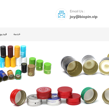
Email Us :
joy@biopin.vip
خدمة
فيديو