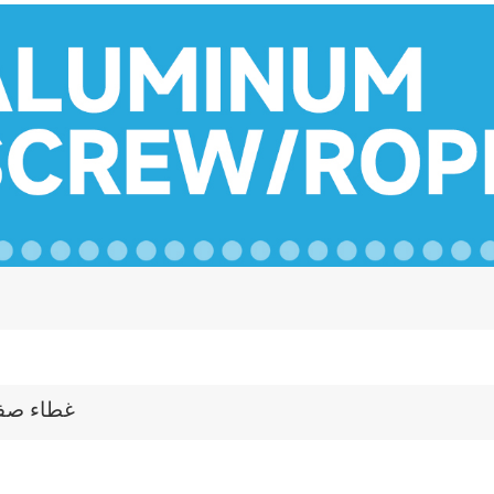
غطاء صف