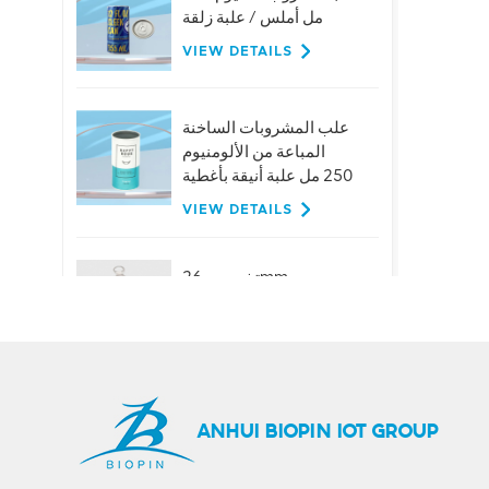
مل أملس / علبة زلقة
VIEW DETAILS
علب المشروبات الساخنة
المباعة من الألومنيوم
250 مل علبة أنيقة بأغطية
VIEW DETAILS
تخصيص 26mm
الألومنيوم حلقة سحب
قبعات لزجاجات البيرة
عصير المشروبات
VIEW DETAILS
حار بيع 401 # 99mm
ANHUI BIOPIN IOT GROUP
الألومنيوم سهلة الفتح
نهاية المصنع العرض