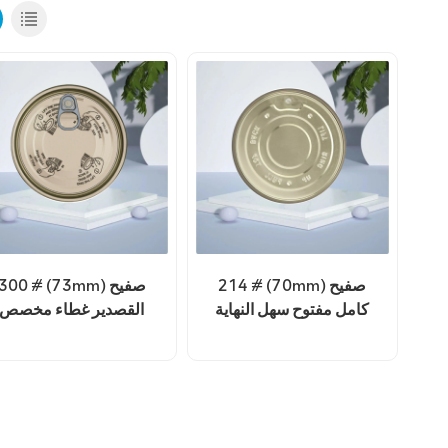
214 # (70mm) صفيح
300 # (73mm) صفيح
كامل مفتوح سهل النهاية
القصدير غطاء مخصص
غطاء سعر الجملة
سهل الفتح نهاية جولة غط
مفتوح بالكامل