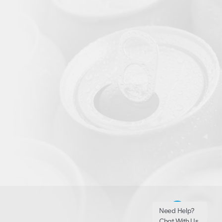
Need Help?
Chat With Us