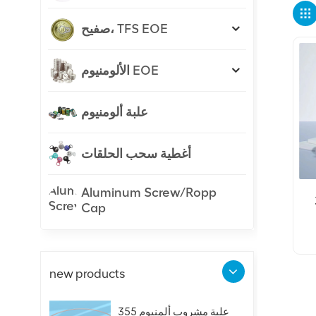
صفيح، TFS EOE
الألومنيوم EOE
علبة ألومنيوم
أغطية سحب الحلقات
Aluminum Screw/Ropp
Cap
اء
new products
علبة مشروب ألمنيوم 355