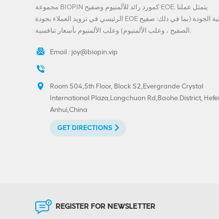
المباشر
مجموعة BIOPIN كمورد رائد للألمنيوم وصفيح EOE. يتمثل عملنا
VIEW DETAILS
الرئيسي في تزويد العملاء بجودة EOE عالية الجودة (بما في ذلك: صفيح
الصفيح ، وعلب الألمنيوم) وعلب الألمنيوم بأسعار تنافسية.
تخصيص المشروبات
ينتهي-200-SOT-LOE
Email :
joy@biopin.vip
لعصير البيرة
VIEW DETAILS
Room 504,5th Floor, Block S2,Evergrande Crystal
International Plaza,Longchuan Rd,Baohe District, Hefei
مخصص مطبوع 300 #
Anhui,China
73mm الألومنيوم صفيح
تقشر نهاية
GET DIRECTIONS
VIEW DETAILS
حار بيع 202 # (52mm)
صفيح سهل الفتح نهاية
الطباعة المخصصة
REGISTER FOR NEWSLETTER
VIEW DETAILS