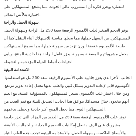
للنضارة ويعزز فكرة أن المشروب عالي الجودة، مما يشجع المستهلكين على
اختياره بدلاً من البدائل.
:
سهولة الحمل والراحة
يوفر الحجم الصغير لعلب الألمنيوم الرفيعة سعة 250 مل الراحة وسهولة الحمل
للمستهلكين. من السهل حملها، مما يجعلها مناسبة للاستهلاك أثناء التنقل. كما أن
طبيعة الألومنيوم خفيفة الوزن تزيد من سهولة حملها، مما يسمح للمستهلكين
بحمل مشروباتهم المفضلة بسهولة. يعزز عامل الراحة هذا جاذبية المنتج، ويلبي
احتياجات أنماط الحياة المزدحمة والنشيطة.
:
الاستدامة البيئية
الجانب الآخر الذي يعزز جاذبية علب الألمنيوم الرفيعة سعة 250 مل هو استدامتها.
الألومنيوم قابل لإعادة التدوير بشكل كبير، والعلب لديها معدل إعادة تدوير مرتفع.
ومن خلال اختيار علب الألمنيوم، يشعر المستهلكون بالمسؤولية البيئية، مع العلم
أنهم يتخذون خيارًا مستدامًا. يتوافق هذا الجانب الصديق للبيئة مع قيم العديد من
المستهلكين اليوم، مما يجعل المنتج أكثر جاذبية ويحظى بدعمهم.
توفر علب الألومنيوم الرفيعة سعة 250 مل العديد من المزايا التي تعزز جاذبية
مشروبك على الرف. بفضل إمكانيات التصميم الجذابة، والجماليات الأنيقة،
والأسطح العاكسة، وسهولة الحمل، والاستدامة البيئية، تجذب هذه العلب انتباه