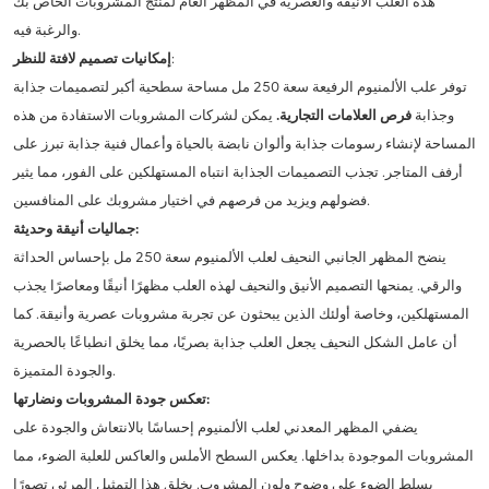
هذه العلب الأنيقة والعصرية في المظهر العام لمنتج المشروبات الخاص بك
والرغبة فيه.
:
إمكانيات تصميم لافتة للنظر
توفر علب الألمنيوم الرفيعة سعة 250 مل مساحة سطحية أكبر لتصميمات جذابة
وجذابة
فرص العلامات التجارية.
يمكن لشركات المشروبات الاستفادة من هذه
المساحة لإنشاء رسومات جذابة وألوان نابضة بالحياة وأعمال فنية جذابة تبرز على
أرفف المتاجر. تجذب التصميمات الجذابة انتباه المستهلكين على الفور، مما يثير
فضولهم ويزيد من فرصهم في اختيار مشروبك على المنافسين.
جماليات أنيقة وحديثة:
ينضح المظهر الجانبي النحيف لعلب الألمنيوم سعة 250 مل بإحساس الحداثة
والرقي. يمنحها التصميم الأنيق والنحيف لهذه العلب مظهرًا أنيقًا ومعاصرًا يجذب
المستهلكين، وخاصة أولئك الذين يبحثون عن تجربة مشروبات عصرية وأنيقة. كما
أن عامل الشكل النحيف يجعل العلب جذابة بصريًا، مما يخلق انطباعًا بالحصرية
والجودة المتميزة.
تعكس جودة المشروبات ونضارتها:
يضفي المظهر المعدني لعلب الألمنيوم إحساسًا بالانتعاش والجودة على
المشروبات الموجودة بداخلها. يعكس السطح الأملس والعاكس للعلبة الضوء، مما
يسلط الضوء على وضوح ولون المشروب. يخلق هذا التمثيل المرئي تصورًا