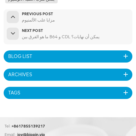
PREVIOUS POST
مزايا علب الألمنيوم
NEXT POST
ما هو الفرق بين B64 و CDL يمكن أن نهايات؟
BLOG LIST
ARCHIVES
TAGS
Tel :
+8617855139217
Email :
joy@biopin.vip