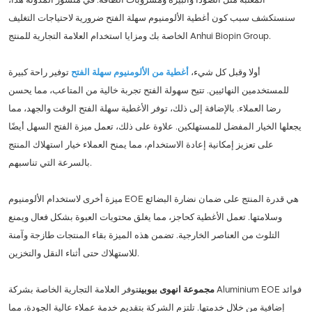
سنستكشف سبب كون أغطية الألومنيوم سهلة الفتح ضرورية لاحتياجات التغليف
الخاصة بك ومزايا استخدام العلامة التجارية للمنتج Anhui Biopin Group.
أولا وقبل كل شيء،
أغطية من الألومنيوم سهلة الفتح
توفير راحة كبيرة
للمستخدمين النهائيين. تتيح سهولة الفتح تجربة خالية من المتاعب، مما يحسن
رضا العملاء. بالإضافة إلى ذلك، توفر الأغطية سهلة الفتح الوقت والجهد، مما
يجعلها الخيار المفضل للمستهلكين. علاوة على ذلك، تعمل ميزة الفتح السهل أيضًا
على تعزيز إمكانية إعادة الاستخدام، مما يمنح العملاء خيار استهلاك المنتج
بالسرعة التي تناسبهم.
ميزة أخرى لاستخدام الألومنيوم EOE هي قدرة المنتج على ضمان نضارة البضائع
وسلامتها. تعمل الأغطية كحاجز، مما يغلق محتويات العبوة بشكل فعال ويمنع
التلوث من العناصر الخارجية. تضمن هذه الميزة بقاء المنتجات طازجة وآمنة
للاستهلاك حتى أثناء النقل والتخزين.
مجموعة انهوى بيوبين
توفر العلامة التجارية الخاصة بشركة Aluminium EOE فوائد
إضافية من خلال خدمتها. تلتزم الشركة بتقديم خدمة عملاء عالية الجودة، مما