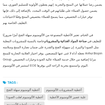
يضمن رضا عملائها عن المنتج والتجربة. إنهم يعطون الأولوية للتسليم الفوري، مما
يضمن حصول العملاء على طلباتهم في الوقت المحدد. بالإضافة إلى ذلك، فإنها
توفر خيارات التخصيص، مما يسمح للعملاء بتخصيص المنتج وفقًا لاحتياجات
التغليف الخاصة بهم.
في الختام، تعتبر الأغطية المصنوعة من الألومنيوم سهلة الفتح أمرًا ضروريًا
للتغليف في
صناعة المواد الغذائية والمشروبات
وخاصة بالنسبة للمشروبات المعلبة
مثل الصودا والبيرة. إن سهولة الفتح والقدرة على ضمان نضارة المنتج وسلامته
تجعله أداة لا غنى عنها للمصنعين. يوفر اختيار العلامة التجارية للمنتج Anhui Biopin
Group مزايا إضافية من خلال خدمة العملاء عالية الجودة وخيارات التخصيص.
استثمر في الألومنيوم EOE اليوم، واستمتع بتجربة الراحة التي يوفرها.
TAGS :
أغطية المشروبات الألومنيوم
أغطية ألومنيوم سهلة الفتح
علبة عصير الألومنيوم الأغطية
أغطية الألومنيوم لعلب الصودا
يمكن شرب أغطية الألومنيوم