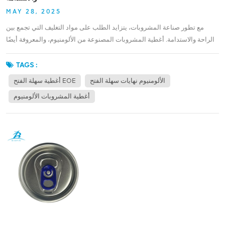
MAY 28, 2025
مع تطور صناعة المشروبات، يتزايد الطلب على مواد التغليف التي تجمع بين
الراحة والاستدامة. أغطية المشروبات المصنوعة من الألومنيوم، والمعروفة أيضًا
باسم أطراف ألومنيوم سهلة الفتح برزت أغطية EOE سهلة الفتح كحلٍّ رائد. توفر
هذه الأغطية للمستهلكين تجربة فتح سلسة مع مراعاة الجوانب البيئية. لا تقتصر
TAGS :
مادة الألومنيوم خفيفة الوزن على تقليل نفايات التغليف فحسب، بل تتميز أيضًا
الألومنيوم نهايات سهلة الفتح
أغطية سهلة الفتح EOE
بمعدل إعادة تدوير ممتاز، مما يجعلها خيارًا مستدامًا للعلامات التجارية التي تُراعي
أغطية المشروبات الألومنيوم
البيئة.تصميم أغطية سهلة الفتح EOE تُولي شركة "أبل" الأولوية لتجربة المستخدم
وحماية المنتج. يتطلب لسان التمزيق السهل قوةً قليلةً، ما يجعله جذابًا لفئة واسعة
من الناس، من كبار السن إلى الشباب. وفي الوقت نفسه، يمنع إحكام الغطاء
التسرب ويحافظ على جودة المنتج طوال سلسلة التوريد. بالنسبة لمصنعي
المشروبات، يُترجم هذا إلى تقليل هدر المنتج وزيادة رضا العملاء، وهما عاملان
أساسيان في سوق تنافسية.تتميز BIOPIN في سوق عبوات الألومنيوم سهلة الفتح
بجمعها بين ابتكار المنتجات والخدمة المتميزة. تخضع أغطيتها لفحوصات جودة
دقيقة لضمان الاتساق والموثوقية، بينما يقدم فريق خدمة العملاء دعمًا شخصيًا
في كل مرحلة - من الاستفسار الأولي إلى المساعدة بعد التسليم. هذا الالتزام
بالتميز جعل BIOPIN اسمًا موثوقًا به للعلامات التجارية التي تبحث عن منتجات
عالية الأداء. أغطية المشروبات المصنوعة من الألومنيوم وحلول تكافؤ الفرص في