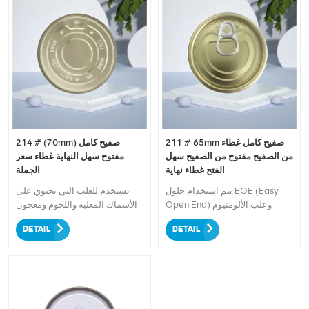
211 # 65mm صفيح كامل غطاء
214 # (70mm) صفيح كامل
من الصفيح مفتوح من الصفيح سهل
مفتوح سهل النهاية غطاء سعر
الفتح غطاء نهاية
الجملة
يتم استخدام حلول EOE (Easy
تستخدم للعلب التي تحتوي على
Open End) وعلب الألومنيوم
الأسماك المعلبة واللحوم ومعجون
الخاصة بنا لأنواع مختلفة من المواد
الطماطم المعلبة والأطعمة الجافة
DETAIL
DETAIL
الغذائية والمنتجات، بما في ذلك
المعلبة والمعلبة البذور، التوابل
الأسماك المعلبة واللحوم ومعجون
المعلبة، الأغذية المعلبة المجهزة،
الطماطم والأطعمة الجافة والبذور
الأغذية المعلبة، المنتجات الزراعية،
والتوابل والأغذية المصنعة والأغذية
زيت التشحيم، زيت الطعام،
المعوجة والمنتجات الزراعية
الخضار، الفول، الفاكهة، الخ.
وزيوت التشحيم والأطعمة الصالحة