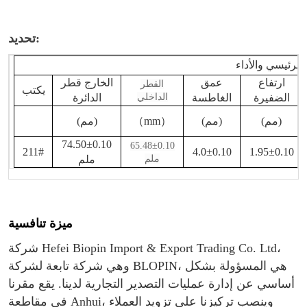
تحديد:
 الرئيسي والأداء
ارتفاع
عمق
الخارج
قطر
القطر
يكتب
الضفيرة
الغاطسة
الداخلي
الدائرة
(مم)
(مم)
）
mm
（
(مم)
74.50±0.10
65.48±0.10
211#
4.0±0.10
1.95±0.10
ملم
ملم
ميزة تنافسية
شركة Hefei Biopin Import & Export Trading Co. Ltd،
وهي شركة تابعة لشركة BLOPIN، هي المسؤولة بشكل
أساسي عن إدارة عمليات التصدير التجارية لدينا. يقع مقرنا
في مقاطعة Anhui، وينصب تركيزنا على تزويد العملاء