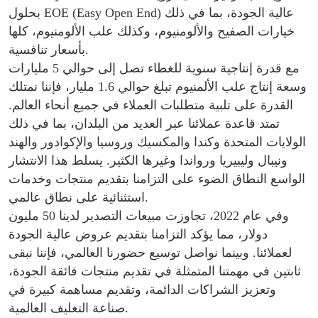
بحلول EOE (Easy Open End) عالية الجودة، بما في ذلك
خيارات الصفيح والألومنيوم، وكذلك علب الألومنيوم، كلها
بأسعار تنافسية.
مع قدرة إنتاجية سنوية للغطاء تصل إلى حوالي 5 مليارات
وسعة إنتاج علب الألمنيوم تبلغ حوالي 1.6 مليار، فإننا نمتلك
القدرة على تلبية متطلبات العملاء في جميع أنحاء العالم.
تمتد قاعدة عملائنا عبر العديد من البلدان، بما في ذلك
الولايات المتحدة وكندا والمكسيك وروسيا والإكوادور والهند
ونيبال وليبيريا ورواندا وغيرها الكثير. يسلط هذا الانتشار
الواسع النطاق الضوء على التزامنا بتقديم منتجات وخدمات
استثنائية على نطاق عالمي.
وفي عام 2022، تجاوزت مبيعات التصدير لدينا 50 مليون
دولار، مما يؤكد التزامنا بتقديم عروض عالية الجودة
لعملائنا. وبينما نواصل توسيع حضورنا العالمي، فإننا نبقى
ثابتين في مهمتنا المتمثلة في تقديم منتجات فائقة الجودة،
وتعزيز الشراكات الدائمة، وتقديم مساهمة كبيرة في
صناعة التغليف العالمية.