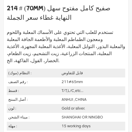
214 # (70mm) صفيح كامل مفتوح سهل
النهاية غطاء سعر الجملة
تستخدم للعلب التي تحتوي على الأسماك المعلبة واللحوم
ومعجون الطماطم المعلبة والأطعمة الجافة المعلبة
والمعلبة
البذور، التوابل المعلبة، الأغذية المعلبة المجهزة، الأغذية
المعلبة، المنتجات الزراعية، زيت التشحيم،
زيت الطعام،
الخضار، الفول، الفاكهة، الخ.
قابل للتفاوض
النظام (موك) :
211#65mm
رقم الصنف :
T/T,L/C,etc...
قسط :
ANHUI ,CHINA
أصل المنتج :
Gold or silver.
لون :
SHANGHAI OR NINGBO
ميناء الشحن :
15 working days
مهلة :