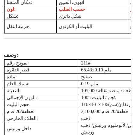
انهوى. الصين
مكان المنشأ:
حسب الطلب
لون:
شكل دائري
شكل:
البليت أو الكرتون
حزمة النقل:
وصف:
211#
نموذج رقم:
65.48±0.10 ملم
قطر الدائرة
صفيح
مادة:
0.19 ملم
سمك العام:
105,000 قطعة / منصة نقالة
التعبئة:
1005 كجم / البليت
الوزن الإجمالي:
حجم البليت:
قطعة/20 قدم
2,100,000
قطعة/20 قدم:
ذهب
الطلاء الخارجي:
بيض
/الألومنيوم
ورنيش
داخل ورنيش:
ورنيش