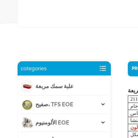
categories
PR
علبة سمك مربعة
211
صفيح، TFS EOE
الألومنيوم EOE