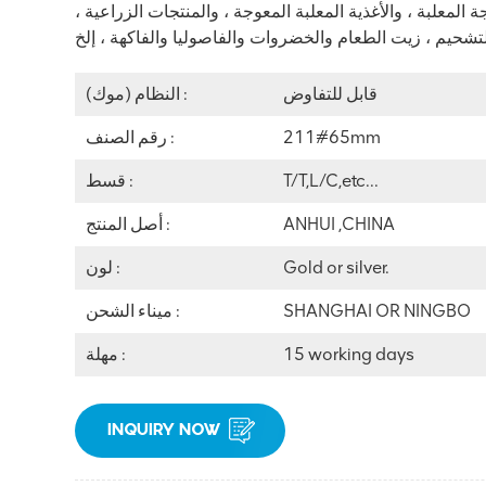
لجة المعلبة ، والأغذية المعلبة المعوجة ، والمنتجات الزراعية ،
تشحيم ،
قابل للتفاوض
النظام (موك) :
211#65mm
رقم الصنف :
T/T,L/C,etc...
قسط :
ANHUI ,CHINA
أصل المنتج :
Gold or silver.
لون :
SHANGHAI OR NINGBO
ميناء الشحن :
15 working days
مهلة :
INQUIRY NOW