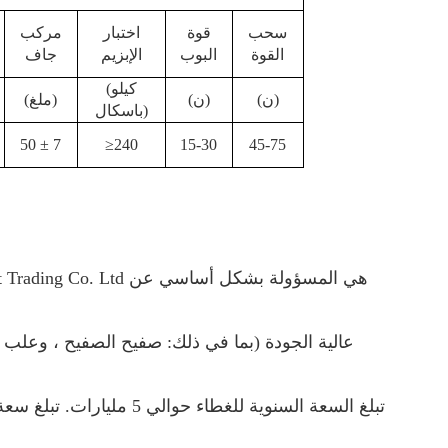
سحب
قوة
اختبار
مركب
القوة
البوب
الإبزيم
جاف
(كيلو
(ن)
(ن)
(ملغ)
باسكال)
50 ± 7
≥240
15-30
45-75