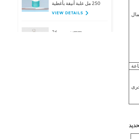
250 مل علبة أنيقة بأغطية
VIEW DETAILS
تخصيص 26mm
الألومنيوم حلقة سحب
قبعات لزجاجات البيرة
عصير المشروبات
VIEW DETAILS
حار بيع 401 # 99mm
الألومنيوم سهلة الفتح
نهاية المصنع العرض
المباشر
VIEW DETAILS
تخصيص المشروبات
ينتهي-200-SOT-LOE
لعصير البيرة