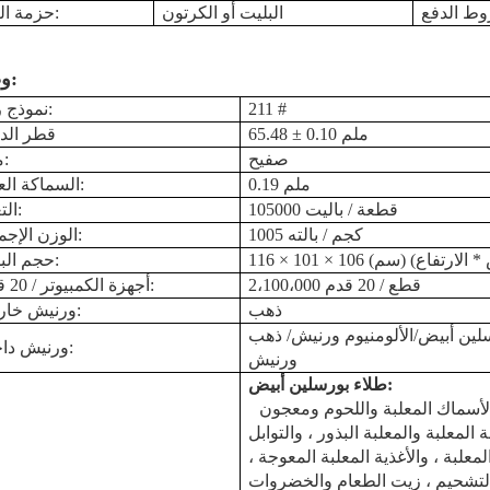
البليت أو الكرتون
حزمة النقل:
وصف:
211 #
نموذج رقم:
65.48 ± 0.10 ملم
قطر الدا
صفيح
مادة:
0.19 ملم
السماكة العامة:
105000 قطعة / باليت
التعبئة:
1005 كجم / بالته
الوزن الإجمالي:
حجم البليت:
قطع / 20 قدم
2،100،000
أجهزة الكمبيوتر / 20 قدمًا:
ذهب
ورنيش خارجي:
لين أبيض
/الألومنيوم
ورنيش
ورنيش داخلي:
ورنيش
:
طلاء بورسلين أبيض
لأسماك المعلبة واللحوم ومعجون
المعلبة والمعلبة
البذور ، والتوابل
لمعلبة ، والأغذية المعلبة المعوجة ،
لتشحيم ،
زيت الطعام والخضروات