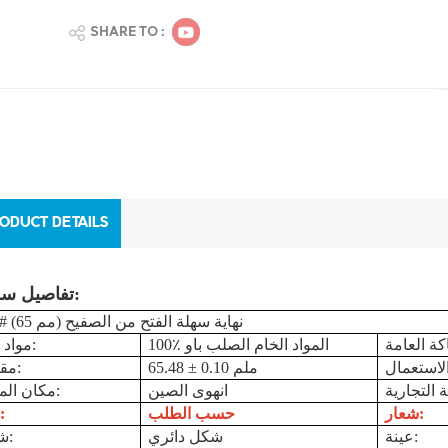
SHARE TO :
ODUCT DETAILS
تفاصيل سريعة:
# (65 مم) نهاية سهلة الفتح من الصفيح
100٪ المواد الخام الصلب باو
مواد خام:
65.48 ± 0.10 ملم
مقاس:
انهوى الصين
مكان المنشأ:
شعار:
حسب الطلب
لون:
عينة:
شكل دائري
شكل: