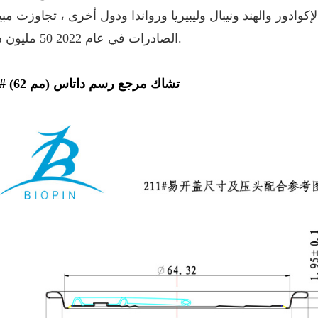
كوادور والهند ونيبال وليبيريا ورواندا ودول أخرى ، تجاوزت مب
الصادرات في عام 2022 50 مليون دولار.
209 # (62 مم) تشاك مرجع رسم داتاس