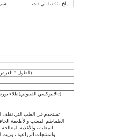
تي / ت. L / C ، إلخ.
شروط الدفع:
116 × 101 × 106 (سم) (الطول * العرض * الارتفاع)
)
c
الايبوكسي
الفينولي
/ ذهب(
طلاء بورس
تستخدم في العلب التي تغلف ا
الطماطم المعلب والأطعمة الجافة 
المعلبة ، والأغذية المعالجة ا
والمنتجات الزراعية ، وزيت ا