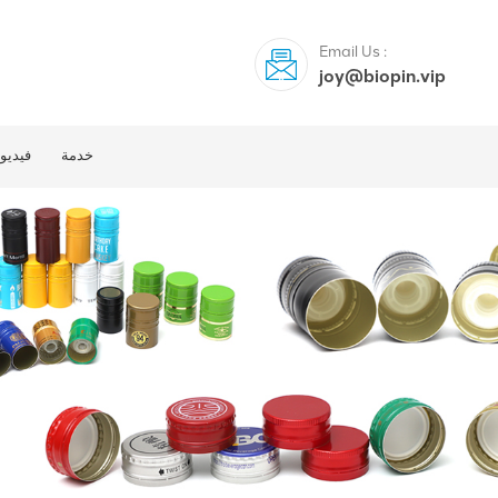
Email Us :
joy@biopin.vip
خدمة
فيديو