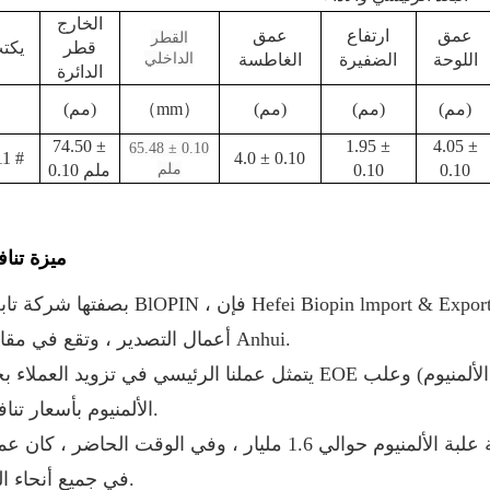
الخارج
عمق
ارتفاع
عمق
القطر
قطر
يكت
اللوحة
الضفيرة
الغاطسة
الداخلي
الدائرة
(مم)
(مم)
(مم)
）
mm
（
(مم)
74.50 ±
1.95 ±
4.05 ±
65.48 ± 0.10
11 #
4.0 ± 0.10
0.10
0.10
ملم
0.10 ملم
ميزة تنا
بصفتها شركة تابعة لـ BlOPIN ، فإن Hefei Biopin lmport & Export Trading Co. Ltd هي
أعمال التصدير ، وتقع في مقاطعة Anhui.
يتمثل عملنا الرئيسي في تزويد العملاء بجودة EOE عالية الجودة (بما في ذلك: صفيح الصفيح ، وعلب الأل
الألمنيوم بأسعار تنافسية.
تبلغ السعة السنوية للغطاء حوالي 5 مليارات. تبلغ سعة علبة الألمنيوم حوالي 1.6 مليار ، وفي الوقت الحاضر 
في جميع أنحاء العالم.