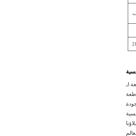
VIEW DETAILS
ب
مخصص مطبوع 300 #
73mm الألومنيوم صفيح
تقشر نهاية
VIEW DETAILS
2
حار بيع 202 # (52mm)
صفيح سهل الفتح نهاية
فسية
الطباعة المخصصة
 المسؤولة بشكل أساسي عن
VIEW DETAILS
أغطية سحب حلقية
منيوم) وعلب
BIOPIN بحلقة بلاستيكية
VIEW DETAILS
، كان عملاؤنا