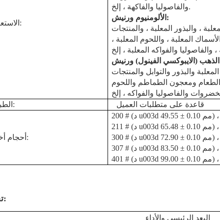
والفاصوليا والفاكهة ، إلخ.
:
الألومنيوم
ورنيش
الاستعمال:
علبة ، والبذور المعلبة ، والمنتجات
سماك المعلبة ، واللحوم المعلبة ،
الذهب (الايبوكسي الفينول)
ورنيش
لمعلبة والبذور والتوابل والمنتجات
الطعام ومعجون الطماطم واللحوم
قاعدة على متطلبات العميل
الطباعة:
أحجام أخرى:
307 # (د u003d 83.50 ± 0.10 مم) ،
تحديد:
البعد الرئيسي والأداء