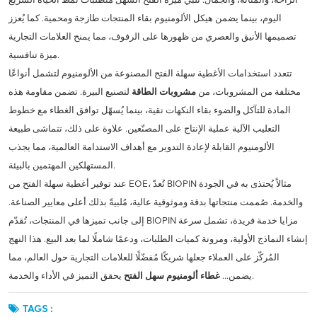
اليوم، بينما يضمن هيكل الألومنيوم بقاء المنتجات طازجة ومحمية. كما يُعزز
تصميمها الأنيق والعصري من ظهورها على الرفوف، مما يمنح العلامات التجارية
ميزة تنافسية.
تتعدد استخدامات الأغطية سهلة الفتح المصنوعة من الألومنيوم لتشمل أنواعًا
مختلفة من المشروبات، من
مشروبات الطاقة
لتصنيع البيرة. تضمن مقاومة هذه
المادة للتآكل والضوء بقاء النكهات نقية، بينما يُسهّل توافق الغطاء مع خطوط
التعليب الآلية عملية الإنتاج على المصنّعين. علاوة على ذلك، تتماشى طبيعة
الألومنيوم القابلة لإعادة التدوير مع أهداف الاستدامة العالمية، مما يجذب
المستهلكين المهتمين بالبيئة.
عند توفير أغطية سهلة الفتح من EOE، تُعدّ BIOPIN مثالاً يُحتذى به في الجودة
والخدمة. صُممت منتجاتها بدقة وموثوقية عالية، مُلبيةً بذلك أعلى معايير الصناعة.
إلى جانب تميزها في المنتجات، تُقدّم BIOPIN مزايا خدمة فريدة، تشمل سرعة
إنشاء النماذج الأولية، ومرونة كميات الطلبات، ودعمًا شاملًا لما بعد البيع. هذا النهج
المُركّز على العملاء جعلها شريكًا مُفضّلًا للعلامات التجارية حول العالم، مما
يحقق التميز في الأداء والخدمة.
يضمن...
غطاء ألومنيوم سهل الفتح
TAGS :