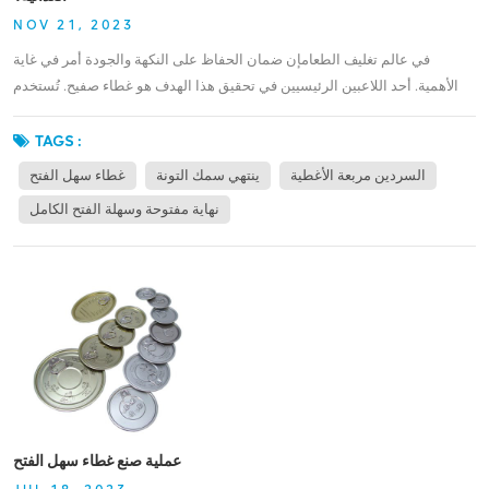
NOV 21, 2023
في عالم تغليف الطعامإن ضمان الحفاظ على النكهة والجودة أمر في غاية
الأهمية. أحد اللاعبين الرئيسيين في تحقيق هذا الهدف هو غطاء صفيح. تُستخدم
هذه الأغطية على نطاق واسع في صناعة المواد الغذائية لقدرتها على حماية
والحفاظ على نضارة ونكهة وجودة المنتجات الغذائية المختلفة. في منشور المدونة
TAGS :
هذا، سوف نستكشف الآليات والميزات التي تسمح لأغطية الصفيح بالحفاظ بشكل
السردين مربعة الأغطية
ينتهي سمك التونة
غطاء سهل الفتح
فعال على النكهة والجودة في تغليف المواد الغذائية.حاجز الأكسجين:تعمل الأغطية
نهاية مفتوحة وسهلة الفتح الكامل
الصفيحية كحاجز ضد الأكسجين، وهو أحد العوامل الرئيسية التي يمكن أن تسبب
تلف الطعام. تم تصميم الأغطية بطبقة من القصدير أو الطلاء، والتي تشكل ختمًا
محكمًا عند وضعها على حاوية الطعام. يمنع هذا الختم الأكسجين من الدخول إلى
العبوة، مما يقلل من عمليات الأكسدة التي يمكن أن تؤدي إلى تدهور النكهة
وفسادها.مقاوم للرطوبة:يمكن أن يكون للرطوبة تأثير ضار على جودة وملمس
العديد من المنتجات الغذائية. توفر الأغطية الصفيحية مقاومة ممتازة للرطوبة،
وتحمي المحتويات من الرطوبة الزائدة في البيئة المحيطة. وهذا يساعد على منع
تشبع الطعام، والحفاظ على قوامه المرغوب وجودته بشكل عام. حماية
الضوء:التعرض للضوء وخاصةً ضوء الأشعة فوق البنفسجيةيمكن أن يسبب
تفاعلات كيميائية في المنتجات الغذائية، مما يؤدي إلى تغيرات في النكهة وتدهور
عملية صنع غطاء سهل الفتح
العناصر الغذائية. توفر الأغطية الصفيحية حماية فعالة للضوء، وتحمي الطعام من