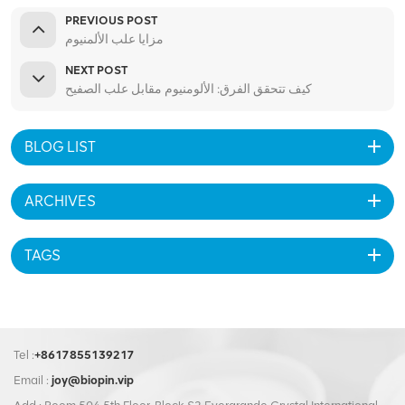
PREVIOUS POST
مزايا علب الألمنيوم
NEXT POST
كيف تتحقق الفرق: الألومنيوم مقابل علب الصفيح
BLOG LIST
ARCHIVES
TAGS
Tel :
+8617855139217
Email :
joy@biopin.vip