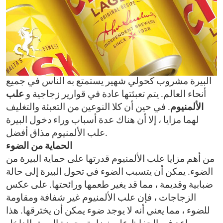
البيرة مشروب كحولي شهير يستمتع به الناس في جميع
أنحاء العالم. يتم تعبئتها عادة في قوارير زجاجية و
علب
الألمنيوم
. في حين أن كلا النوعين من التعبئة والتغليف
لهما مزايا ، إلا أن هناك عدة أسباب وراء دخول البيرة
مذاق أفضل.
علب الألمنيوم
الحماية من الضوء
من أهم مزايا علب الألمنيوم قدرتها على حماية البيرة من
الضوء. يمكن أن يتسبب الضوء في تحول البيرة إلى حالة
ضبابية وقديمة ، مما قد يغير طعمها ورائحتها. على عكس
الزجاجات ، فإن علب الألمنيوم غير شفافة ومقاومة
للضوء ، مما يعني أنه لا يوجد ضوء يمكن أن يخترقها. هذا