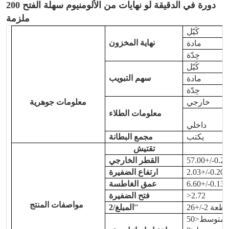
200 دورة في الدقيقة لو
نهايات من الألومنيوم سهلة الفتح
ملزمة
كَيّل
نهاية المخزون
مادة
حِدّة
كَيّل
سهم التبويب
مادة
حِدّة
خارجي
معلومات جوهرية
معلومات الطلاء
داخلي
يكتب
مجمع البطانة
تقتيش
القطر الخارجي
لم
ارتفاع الضفيرة
لم
عمق الغاطسة
>2.72
فتح الضفيرة
مواصفات المنتج
2+/-2 قطعة
المبلغ/2''
الأعلى<75 مللي أمبير، متوسط<50mA