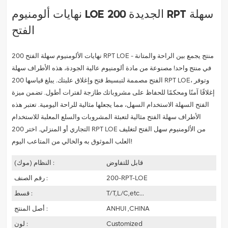
نهايات ألومنيوم LOE الجديدة 200 RPT سهلة
الفتح
نهايات الألومنيوم سهلة الفتح 200 RPT LOE - منتج يجمع بين الراحة والمتانة
في منتج واحد! مصنوعة من مادة ألومنيوم عالية الجودة، هذه الأطراف سهلة
الفتح مصممة لتبسيط فتح وإغلاق علبتك. يبلغ قياسها 200 RPT LOE، وتوفر
إغلاقًا آمنًا ومحكمًا للحفاظ على مشروباتك طازجة لفترات أطول. تضمن ميزة
الفتح السهلة الاستخدام السهل، مما يجعلها مثالية للراحة اليومية. تعتبر هذه
الأطراف سهلة الفتح مثالية لتعبئة المشروبات والسلع المعلبة للاستخدام
التجاري أو المنزلي. اختر 200 RPT LOE من الألومنيوم سهل الفتح لتغليف
العلب الموثوق به والخالي من المتاعب اليوم!
قابل للتفاوض
النظام (موك) :
200-RPT-LOE
رقم الصنف :
T/T,L/C,etc...
قسط :
ANHUI ,CHINA
أصل المنتج :
Customized
لون :