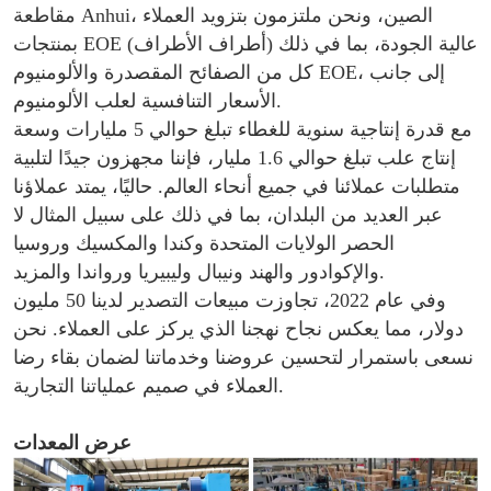
مقاطعة Anhui، الصين، ونحن ملتزمون بتزويد العملاء
بمنتجات EOE (أطراف الأطراف) عالية الجودة، بما في ذلك
كل من الصفائح المقصدرة والألومنيوم EOE، إلى جانب
الأسعار التنافسية لعلب الألومنيوم.
مع قدرة إنتاجية سنوية للغطاء تبلغ حوالي 5 مليارات وسعة
إنتاج علب تبلغ حوالي 1.6 مليار، فإننا مجهزون جيدًا لتلبية
متطلبات عملائنا في جميع أنحاء العالم. حاليًا، يمتد عملاؤنا
عبر العديد من البلدان، بما في ذلك على سبيل المثال لا
الحصر الولايات المتحدة وكندا والمكسيك وروسيا
والإكوادور والهند ونيبال وليبيريا ورواندا والمزيد.
وفي عام 2022، تجاوزت مبيعات التصدير لدينا 50 مليون
دولار، مما يعكس نجاح نهجنا الذي يركز على العملاء. نحن
نسعى باستمرار لتحسين عروضنا وخدماتنا لضمان بقاء رضا
العملاء في صميم عملياتنا التجارية.
عرض المعدات