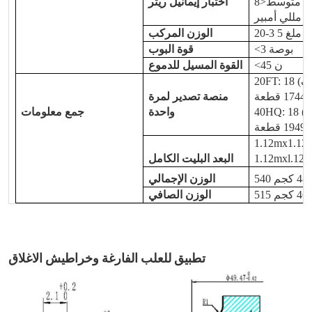
الأعلى<25 مللي أمبير، متوسط<8
اختبار إيمانيل ريتر
مللي أمبير
20-3 5 ملغ
الوزن المركب
<3 بوصة
قوة البوب
<45 ن
القوة المسيل للدموع
20FT: 18 (صفوف) × 17 (طبقات) × 570 (قطعة/
منصة تصدير لمرة
40HQ: 18 (صفوف) × 19 (طبقات) × 570 (قطعة /
واحدة
جمع معلومات
1.12mx1.12m
1.12mxl.12m
البعد البليت الكامل
الوزن الإجمالي
الوزن الصافي
تطبيق للعلب الفارغة وخراطيش الاغلاق