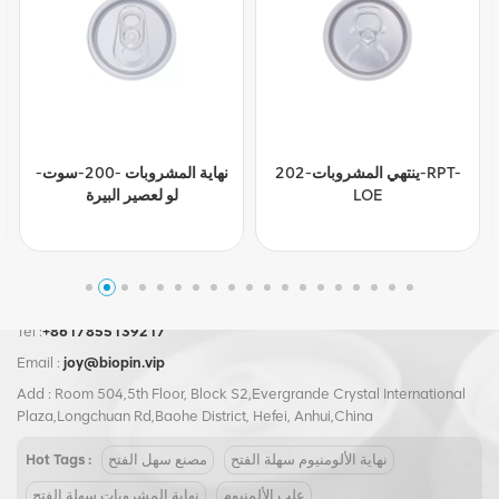
ينتهي المشروبات -202-سوت-
ينتهي المشروبات-202-RPT-
لو
LOE
Tel :
+8617855139217
Email :
joy@biopin.vip
Add : Room 504,5th Floor, Block S2,Evergrande Crystal International
Plaza,Longchuan Rd,Baohe District, Hefei, Anhui,China
نهاية الألومنيوم سهلة الفتح
مصنع سهل الفتح
Hot Tags :
علب الألمنيوم
نهاية المشروبات سهلة الفتح