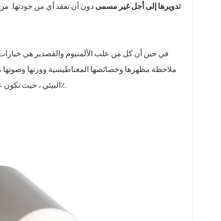
تدويرها إلى أجل غير مسمى
في حين أن كل من علب الألمنيوم والقصدير هي خيارات ش
ملاحظة مظهرها وخصائصها المغناطيسية ووزنها وصوتها ، يمك
البيئي ، حيث تكون علب الألمنيوم هي الخيار الأكثر استدامة بسبب قابليتها لإعادة التدوير بنسبة 100٪.