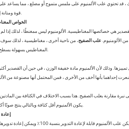
ك ، قد تحتوي علب الألمنيوم على ملمس متموج أو مضلع ، مما يساعد على
قوة ومتانة إضافية.
الخواص المغنا
صدير هي خصائصها المغناطيسية. الألومنيوم ليس ممغنطًا ، لذلك إذا لم
من الألومنيوم.
علب الصفيح
، من ناحية أخرى ، مغناطيسية ، لذلك سوف 
المغناطيس بسهولة بسطح العلبة.
يزها. وذلك لأن الألمنيوم مادة خفيفة الوزن ، في حين أن القصدير أكثر
ى نبرة مقارنة بعلب الصفيح. هذا بسبب الاختلاف في الكثافة بين المادتين
يكون الألمنيوم أقل كثافة وبالتالي ينتج صوتًا أكثر رنينًا.
إعادة ا
وم قابلة لإعادة التدوير بنسبة 100٪ ويمكن إعادة تدويرها