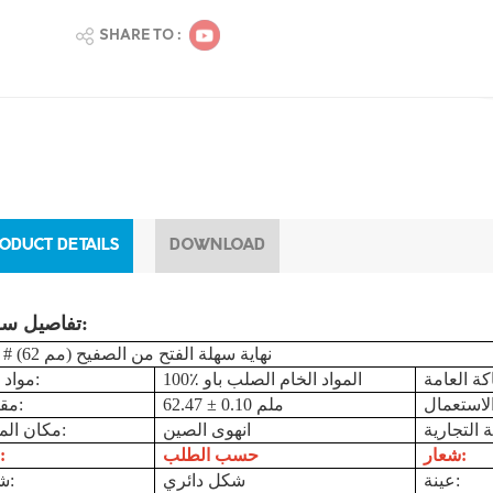
SHARE TO :
ODUCT DETAILS
DOWNLOAD
تفاصيل سريعة:
09 # (62 مم) نهاية سهلة الفتح من الصفيح
100٪ المواد الخام الصلب باو
مواد خام:
62.47 ± 0.10 ملم
مقاس:
انهوى الصين
مكان المنشأ:
شعار:
حسب الطلب
لون:
عينة:
شكل دائري
شكل: