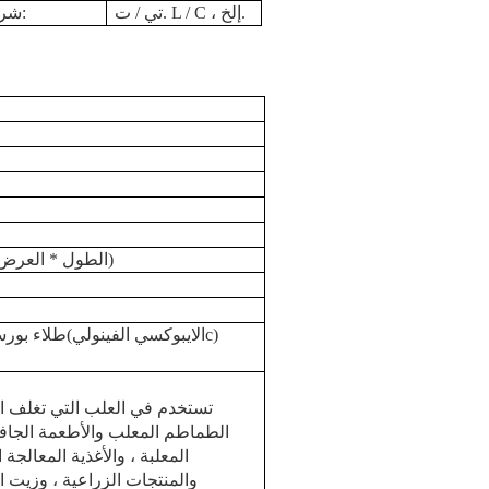
تي / ت. L / C ، إلخ.
شروط الدفع:
116 × 101 × 106 (سم) (الطول * العرض * الارتفاع)
)
c
الايبوكسي
الفينولي
/ ذهب(
طلاء بورس
تستخدم في العلب التي تغلف ا
الطماطم المعلب والأطعمة الجافة 
المعلبة ، والأغذية المعالجة ا
والمنتجات الزراعية ، وزيت ا