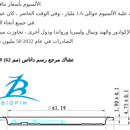
الألمنيوم بأسعار تنافسية.
تبلغ السعة السنوية للغطاء حوالي 5 مليارات. تبلغ سعة علبة الألمنيوم حوالي 1.6 مليار ، وفي الوقت الحاضر 
في جميع أنحاء العالم.
كوادور والهند ونيبال وليبيريا ورواندا ودول أخرى ، تجاوزت مب
الصادرات في عام 2022 50 مليون دولار.
209 # (62 مم) تشاك مرجع رسم داتاس