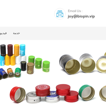
Email Us :
joy@biopin.vip
خدمة
فيديو