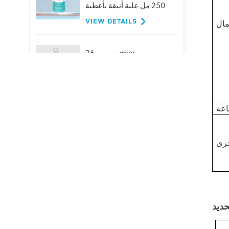
250 مل علبة أنيقة بأغطية
VIEW DETAILS
تخصيص 26mm
الألومنيوم حلقة سحب
قبعات لزجاجات البيرة
عصير المشروبات
VIEW DETAILS
حار بيع 401 # 99mm
الألومنيوم سهلة الفتح
نهاية المصنع العرض
المباشر
VIEW DETAILS
تخصيص المشروبات
ينتهي-200-SOT-LOE
لعصير البيرة