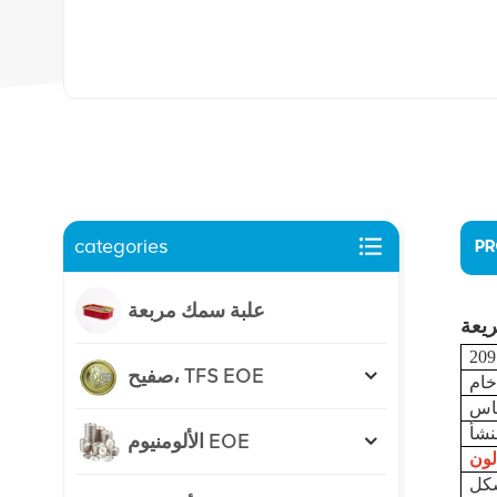
categories
PR
علبة سمك مربعة
2
صفيح، TFS EOE
الألومنيوم EOE