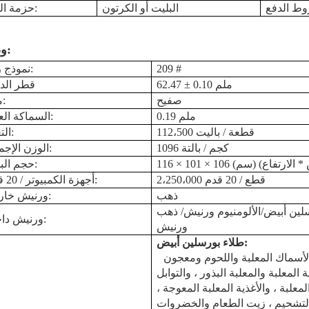
البليت أو الكرتون
حزمة النقل:
وصف:
209 #
نموذج رقم:
62.47 ± 0.10 ملم
قطر الدا
صفيح
مادة:
0.19 ملم
السماكة العامة:
112،500 قطعة / باليت
التعبئة:
1096 كجم / بالتة
الوزن الإجمالي:
حجم البليت:
قطع / 20 قدم
2،250،000
أجهزة الكمبيوتر / 20 قدمًا:
ذهب
ورنيش خارجي:
لين أبيض
/الألومنيوم
ورنيش
ورنيش داخلي:
ورنيش
:
طلاء بورسلين أبيض
لأسماك المعلبة واللحوم ومعجون
المعلبة والمعلبة
البذور ، والتوابل
لمعلبة ، والأغذية المعلبة المعوجة ،
لتشحيم ،
زيت الطعام والخضروات