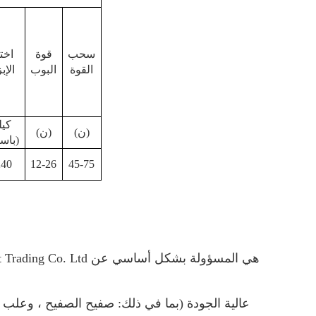
سحب
قوة
اختب
القوة
البوب
الإب
(ن)
(ن)
باسكال)
240
12-26
45-75