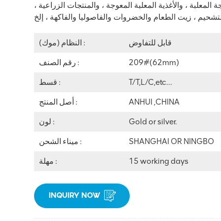
لجة المعلبة ، والأغذية المعلبة المعوجة ، والمنتجات الزراعية ،
تشحيم ،
قابل للتفاوض
النظام (موك) :
209#(62mm)
رقم الصنف :
T/T,L/C,etc...
قسط :
ANHUI ,CHINA
أصل المنتج :
Gold or silver.
لون :
SHANGHAI OR NINGBO
ميناء الشحن :
15 working days
مهلة :
INQUIRY NOW