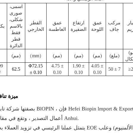
اسمى،
صورى
شكلى،
ار
مركب
عمق
ارتفاع
عمق
القطر
بالاسم
يك
زيم
جاف
اللوحة
الضفيرة
الغاطسة
الخارجي
فقط
قطر
الدائرة
(كيلو
(ملغ)
(مم)
(مم)
(مم)
）
mm
（
(مم)
09
Φ72.15
4.75 ±
1.90 ±
4.05 ±
62.5
50 ± 7
≥
#
± 0.10
0.10
0.10
0.10
ميزة تنا
بصفتها شركة تابعة لـ BlOPIN ، فإن Hefei Biopin lmport & Export Trading Co. Ltd هي
أعمال التصدير ، وتقع في مقاطعة Anhui.
يتمثل عملنا الرئيسي في تزويد العملاء بجودة EOE عالية الجودة (بما في ذلك: صفيح الصفيح ، وعلب الأل