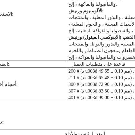
والفاصوليا والفاكهة ، إلخ.
:
الألومنيوم
ورنيش
الاستعمال:
علبة ، والبذور المعلبة ، والمنتجات
سماك المعلبة ، واللحوم المعلبة ،
الذهب (الايبوكسي الفينول)
ورنيش
لمعلبة والبذور والتوابل والمنتجات
الطعام ومعجون الطماطم واللحوم
قاعدة على متطلبات العميل
الطباعة:
أحجام أخرى:
307 # (د u003d 83.50 ± 0.10 مم) ،
تحديد:
البعد الرئيسي والأداء