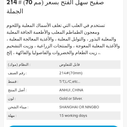
214 # (70 مم) صفيح سهل الفتح بسعر
الجملة
تستخدم في العلب التي تغلف الأسماك المعلبة واللحوم
ومعجون الطماطم المعلب والأطعمة الجافة المعلبة
والمعلبة
البذور ، والتوابل المعلبة ، والأغذية المعالجة المعلبة ،
والأغذية المعلبة المعوجة ، والمنتجات الزراعية ، وزيت التشحيم
زيت الطعام والخضروات والفاصوليا والفاكهة ، إلخ.
،
قابل للتفاوض
النظام (موك) :
214#(70mm)
رقم الصنف :
T/T,L/C,etc...
قسط :
ANHUI ,CHINA
أصل المنتج :
Gold or Silver.
لون :
SHANGHAI OR NINGBO
ميناء الشحن :
15 working days
مهلة :