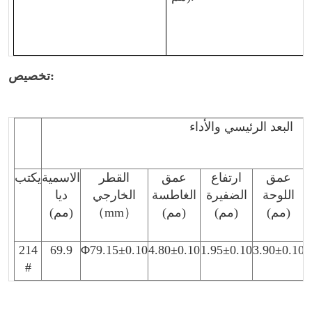
تخصيص:
البعد الرئيسي والأداء
عمق
ارتفاع
عمق
القطر
الاسمية
يكتب
اللوحة
الضفيرة
الغاطسة
الخارجي
ديا
(مم)
(مم)
(مم)
）
mm
（
(مم)
214
69.9
Φ
79.15
±
0.10
4.80
±
0.10
1.95
±
0.10
3.90
±
0.10
#